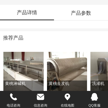
产品详情
产品参数
推荐产品
黄桃淋碱机
黄桃去皮机
洗灌机
电话咨询
信息咨询
在线地图
QQ客服